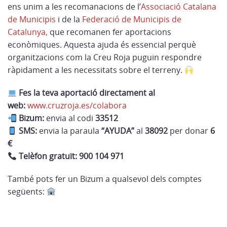
ens unim a les recomanacions de l’
Associació Catalana
de Municipis
i de la
Federació de Municipis de
Catalunya,
que recomanen fer aportacions
econòmiques. Aquesta ajuda és essencial perquè
organitzacions com la Creu Roja puguin respondre
ràpidament a les necessitats sobre el terreny.
Fes la teva aportació directament al
web:
www.cruzroja.es/colabora
Bizum:
envia al codi
33512
SMS:
envia la paraula
“AYUDA”
al
38092
per donar
6
€
Telèfon gratuït:
900 104 971
També pots fer un Bizum a qualsevol dels comptes
següents: