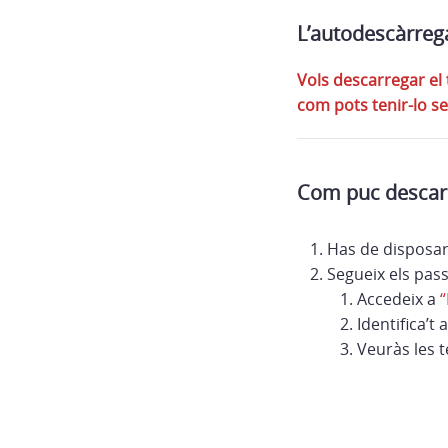
L’autodescàrrega
Vols descarregar el
com pots tenir-lo se
Com puc descarr
Has de disposar
Segueix els pas
Accedeix a
“
Identifica’
Veuràs les t