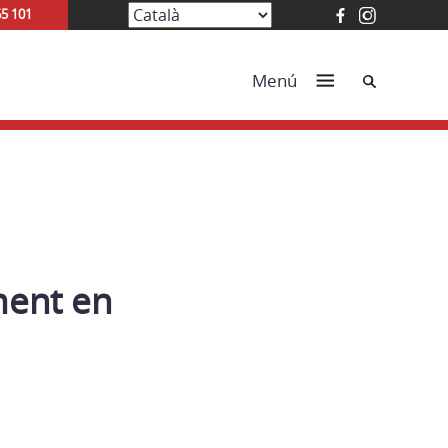
65 101
Cerca
Menú
ment en