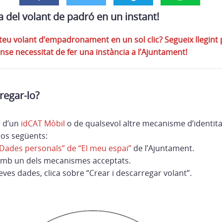
 del volant de padró en un instant!
 teu volant d’empadronament en un sol clic? Segueix llegint
nse necessitat de fer una instància a l’Ajuntament!
egar-lo?
 d’un
idCAT Mòbil
o de qualsevol altre mecanisme d’identitat
sos següents:
Dades personals” de “El meu espai”
de l’Ajuntament.
t amb un dels mecanismes acceptats.
eves dades, clica sobre “Crear i descarregar volant”.