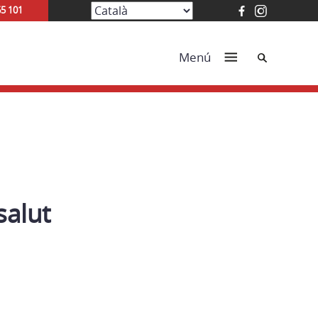
65 101
Cerca
Menú
salut